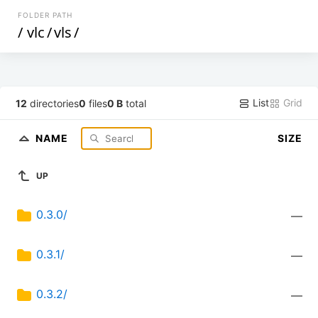
FOLDER PATH
/
vlc
/
vls
/
List
Grid
12
directories
0
files
0 B
total
NAME
SIZE
UP
0.3.0/
—
0.3.1/
—
0.3.2/
—