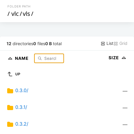
FOLDER PATH
/
vlc
/
vls
/
List
Grid
12
directories
0
files
0 B
total
SIZE
NAME
UP
0.3.0/
—
0.3.1/
—
0.3.2/
—