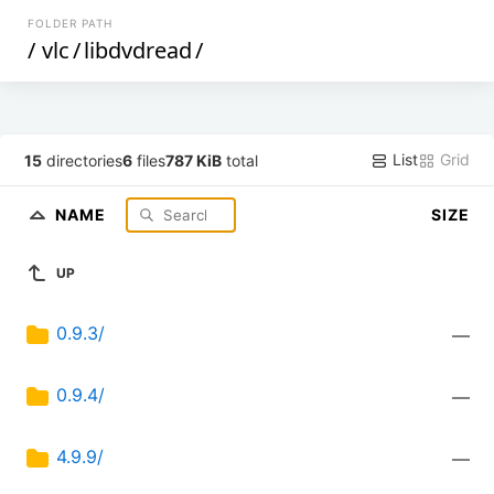
FOLDER PATH
/
vlc
/
libdvdread
/
List
Grid
15
directories
6
files
787 KiB
total
NAME
SIZE
UP
0.9.3/
—
0.9.4/
—
4.9.9/
—