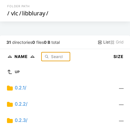
FOLDER PATH
/
vlc
/
libbluray
/
List
Grid
31
directories
0
files
0 B
total
NAME
SIZE
UP
0.2.1/
—
0.2.2/
—
0.2.3/
—